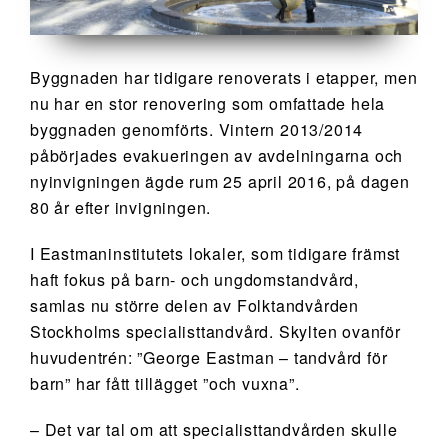
Byggnaden har tidigare renoverats i etapper, men
nu har en stor renovering som omfattade hela
byggnaden genomförts. Vintern 2013/2014
påbörjades evakueringen av avdelningarna och
nyinvigningen ägde rum 25 april 2016, på dagen
80 år efter invigningen.
I Eastmaninstitutets lokaler, som tidigare främst
haft fokus på barn- och ungdomstandvård,
samlas nu större delen av Folktandvården
Stockholms specialisttandvård. Skylten ovanför
huvudentrén: ”George Eastman – tandvård för
barn” har fått tillägget ”och vuxna”.
– Det var tal om att specialisttandvården skulle