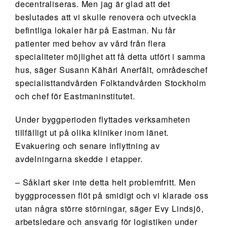
decentraliseras. Men jag är glad att det
beslutades att vi skulle renovera och utveckla
befintliga lokaler här på Eastman. Nu får
patienter med behov av vård från flera
specialiteter möjlighet att få detta utfört i samma
hus, säger Susann Kähäri Anerfält, områdeschef
specialisttandvården Folktandvården Stockholm
och chef för Eastmaninstitutet.
Under byggperioden flyttades verksamheten
tillfälligt ut på olika kliniker inom länet.
Evakuering och senare inflyttning av
avdelningarna skedde i etapper.
– Såklart sker inte detta helt problemfritt. Men
byggprocessen flöt på smidigt och vi klarade oss
utan några större störningar, säger Evy Lindsjö,
arbetsledare och ansvarig för logistiken under