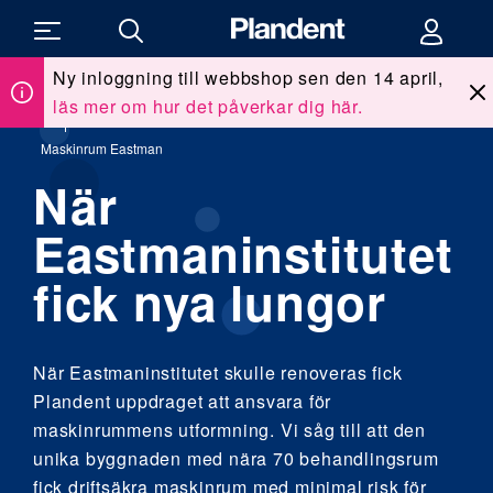
Ny inloggning till webbshop sen den 14 april,
läs mer om hur det påverkar dig här.
Du
Kunskap & utbildning
/
Klinikreportage
/
är
här:
Maskinrum Eastman
När
Eastmaninstitutet
fick nya lungor
När Eastmaninstitutet skulle renoveras fick
Plandent uppdraget att ansvara för
maskinrummens utformning. Vi såg till att den
unika byggnaden med nära 70 behandlingsrum
fick driftsäkra maskinrum med minimal risk för