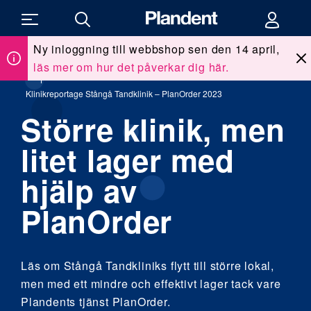
Ny inloggning till webbshop sen den 14 april,
läs mer om hur det påverkar dig här.
Du
Kunskap & utbildning
/
Klinikreportage
/
är
här:
Klinikreportage Stångå Tandklinik – PlanOrder 2023
Större klinik, men
litet lager med
hjälp av
PlanOrder
Läs om Stångå Tandkliniks flytt till större lokal,
men med ett mindre och effektivt lager tack vare
Plandents tjänst PlanOrder.