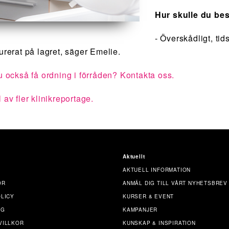
Hur skulle du be
- Överskådligt, ti
turerat på lagret, säger Emelie.
du också få ordning i förråden? Kontakta oss.
 av fler klinikreportage.
Aktuellt
AKTUELL INFORMATION
OR
ANMÄL DIG TILL VÅRT NYHETSBREV
OLICY
KURSER & EVENT
NG
KAMPANJER
VILLKOR
KUNSKAP & INSPIRATION