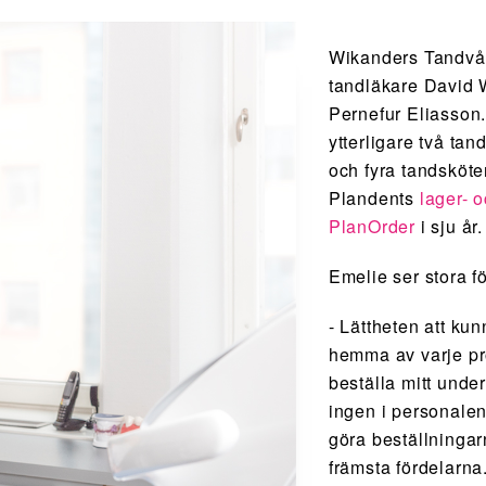
Wikanders Tandvård
tandläkare David 
Pernefur Eliasson.
ytterligare två tan
och fyra tandsköte
Plandents
lager- 
PlanOrder
i sju år.
Emelie ser stora f
- Lättheten att ku
hemma av varje pr
beställa mitt under
ingen i personalen
göra beställninga
främsta fördelarna