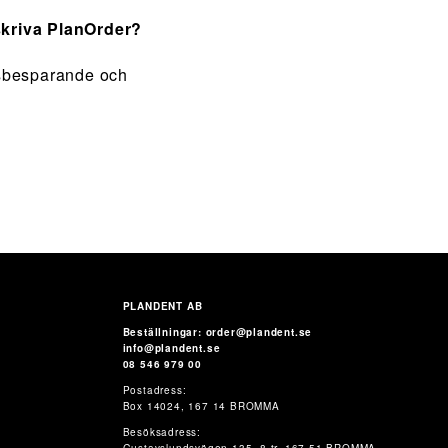
skriva PlanOrder?
dsbesparande och
PLANDENT AB
Beställningar: order@plandent.se
info@plandent.se
08 546 979 00
Postadress:
Box 14024, 167 14 BROMMA
Besöksadress: