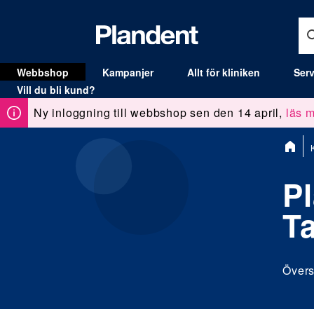
Webbshop
Kampanjer
Allt för kliniken
Serv
MENY
Vill du bli kund?
Ny inloggning till webbshop sen den 14 april,
läs m
Du
är
här:
P
Ta
Övers