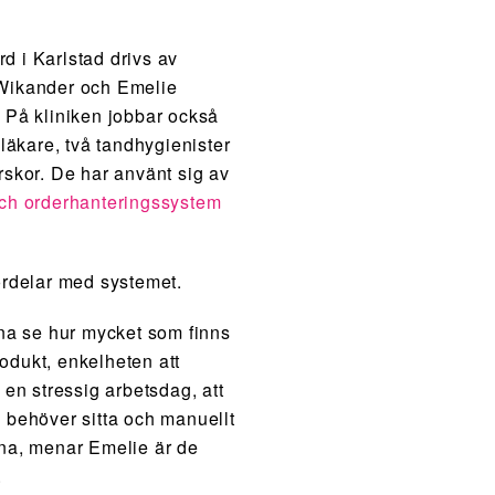
 i Karlstad drivs av
Wikander och Emelie
 På kliniken jobbar också
dläkare, två tandhygienister
rskor. De har använt sig av
och orderhanteringssystem
ördelar med systemet.
nna se hur mycket som finns
odukt, enkelheten att
 en stressig arbetsdag, att
 behöver sitta och manuellt
rna, menar Emelie är de
.