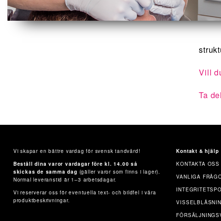
struk
Vill 
Ta del
Vi skapar en bättre vardag för svensk tandvård!
Kontakt & hjälp
Beställ dina varor vardagar före kl. 14.00 så
KONTAKTA OSS
skickas de samma dag
(gäller varor som finns i lager).
VANLIGA FRÅG
Normal leveranstid är 1–3 arbetsdagar.
INTEGRITETSP
Vi reserverar oss för eventuella text- och bildfel i våra
produktbeskrivningar.
VISSELBLÅSNI
FÖRSÄLJNINGS