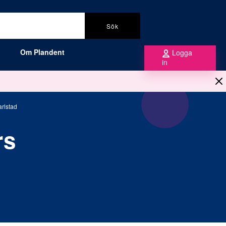
Sök
Om Plandent
Logga
in
rlstad
rs