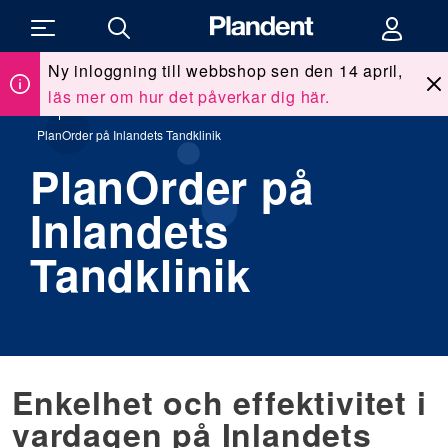
Ny inloggning till webbshop sen den 14 april,
läs mer om hur det påverkar dig här.
Du
Kunskap & utbildning
/
Klinikreportage
/
är
här:
PlanOrder på Inlandets Tandklinik
PlanOrder på
Inlandets
Tandklinik
Enkelhet och effektivitet i
vardagen på Inlandets