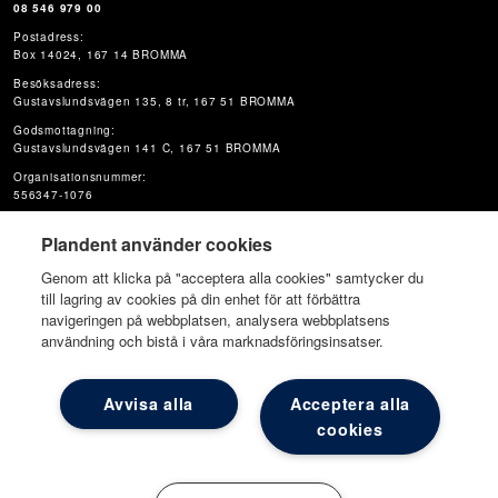
08 546 979 00
Postadress:
Box 14024, 167 14 BROMMA
Besöksadress:
Gustavslundsvägen 135, 8 tr, 167 51 BROMMA
Godsmottagning:
Gustavslundsvägen 141 C, 167 51 BROMMA
Organisationsnummer:
556347-1076
Plandent använder cookies
Genom att klicka på "acceptera alla cookies" samtycker du
till lagring av cookies på din enhet för att förbättra
navigeringen på webbplatsen, analysera webbplatsens
användning och bistå i våra marknadsföringsinsatser.
© Plandent Oy
Avvisa alla
Acceptera alla
cookies