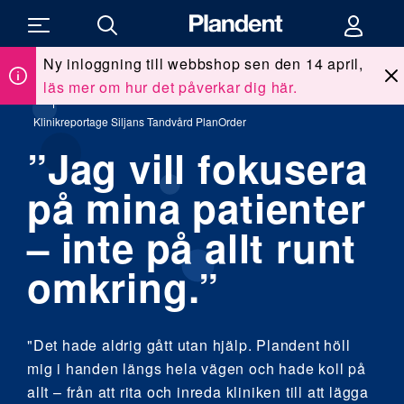
Ny inloggning till webbshop sen den 14 april,
läs mer om hur det påverkar dig här.
Du
Kunskap & utbildning
/
Klinikreportage
/
är
här:
Klinikreportage Siljans Tandvård PlanOrder
”Jag vill fokusera
på mina patienter
– inte på allt runt
omkring.”
"Det hade aldrig gått utan hjälp. Plandent höll
mig i handen längs hela vägen och hade koll på
allt – från att rita och inreda kliniken till att lägga