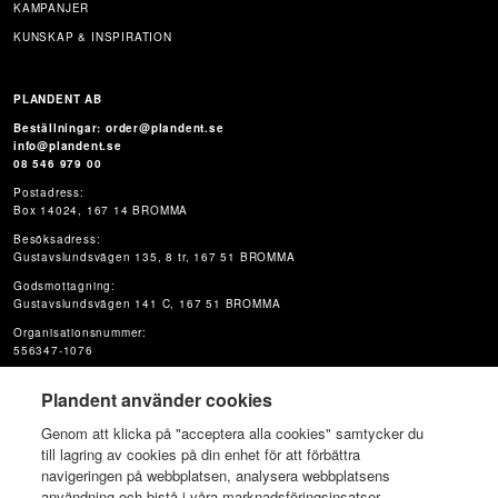
KAMPANJER
KUNSKAP & INSPIRATION
PLANDENT AB
Beställningar: order@plandent.se
info@plandent.se
08 546 979 00
Postadress:
Box 14024, 167 14 BROMMA
Besöksadress:
Gustavslundsvägen 135, 8 tr, 167 51 BROMMA
Godsmottagning:
Gustavslundsvägen 141 C, 167 51 BROMMA
Organisationsnummer:
556347-1076
Plandent använder cookies
Genom att klicka på "acceptera alla cookies" samtycker du
till lagring av cookies på din enhet för att förbättra
navigeringen på webbplatsen, analysera webbplatsens
användning och bistå i våra marknadsföringsinsatser.