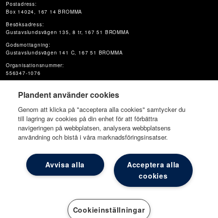
Postadress:
Box 14024, 167 14 BROMMA
Besöksadress:
Gustavslundsvägen 135, 8 tr, 167 51 BROMMA
Godsmottagning:
Gustavslundsvägen 141 C, 167 51 BROMMA
Organisationsnummer:
556347-1076
Plandent använder cookies
Genom att klicka på "acceptera alla cookies" samtycker du
till lagring av cookies på din enhet för att förbättra
navigeringen på webbplatsen, analysera webbplatsens
användning och bistå i våra marknadsföringsinsatser.
© Plandent Oy
Avvisa alla
Acceptera alla
cookies
Cookieinställningar