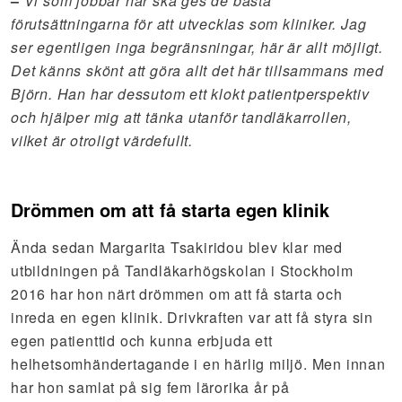
–
Vi som jobbar här ska ges de bästa
förutsättningarna för att utvecklas som kliniker. Jag
ser egentligen inga begränsningar, här är allt möjligt.
Det känns skönt att göra allt det här tillsammans med
Björn. Han har dessutom ett klokt patientperspektiv
och hjälper mig att tänka utanför tandläkarrollen,
vilket är otroligt värdefullt.
Drömmen om att få starta egen klinik
Ända sedan Margarita Tsakiridou blev klar med
utbildningen på Tandläkarhögskolan i Stockholm
2016 har hon närt drömmen om att få starta och
inreda en egen klinik. Drivkraften var att få styra sin
egen patienttid och kunna erbjuda ett
helhetsomhändertagande i en härlig miljö. Men innan
har hon samlat på sig fem lärorika år på