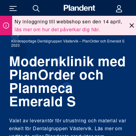
Ny inloggning till webbshop sen den 14 april,
läs mer om hur det påverkar dig här.
Du
Kunskap & utbildning
/
Klinikreportage
/
är
här:
Klinikreportage Dentalgruppen Västervik – PlanOrder och Emerald S
2023
Modernklinik med
PlanOrder och
Planmeca
Emerald S
Valet av leverantör för utrustning och material var
enkelt för Dentalgruppen Västervik. Läs mer om