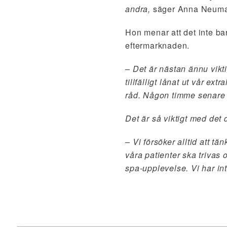
andra,
säger Anna Neum
Hon menar att det inte ba
eftermarknaden.
–
Det är nästan ännu vikt
tillfälligt lånat ut vår e
råd. Någon timme senare 
Det är så viktigt med det dä
–
Vi försöker alltid att tä
våra patienter ska trivas
spa-upplevelse. Vi har int