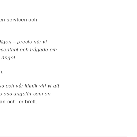
ven servicen och
igen – precis när vi
presentant och frågade om
 ängel.
n.
 och vår klinik vill vi att
hos oss ungefär som en
n och ler brett.