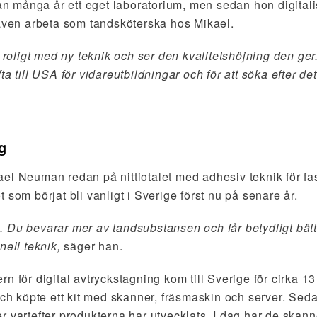
 många år ett eget laboratorium, men sedan hon digitali
 även arbeta som tandsköterska hos Mikael.
r roligt med ny teknik och ser den kvalitetshöjning den ger.
ta till USA för vidareutbildningar och för att söka efter det
g
el Neuman redan på nittiotalet med adhesiv teknik för fa
 som börjat bli vanligt i Sverige först nu på senare år.
 Du bevarar mer av tandsubstansen och får betydligt bätt
nell teknik,
säger han.
n för digital avtryckstagning kom till Sverige för cirka 1
 köpte ett kit med skanner, fräsmaskin och server. Sed
r vartefter produkterna har utvecklats. I dag har de sk