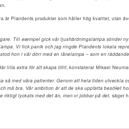
an.
ra är Plandents produkter som håller hög kvalitet, utan ä
igare. Till exempel gick vår ljushärdningslampa sönder nyl
xtralampa. Vi fick panik och jag ringde Plandents lokala re
stod hon i vår dörr med en lånelampa – som en räddande
r lilla extra för att skapa tillit
, konstaterar Mikael Neuma
nka så med våra patienter. Genom att hela tiden utveckla oss
 och må bra. Vår ambition är att de ska uppfatta besöket 
e riktigt lyckats med det än, men vi jobbar på det,
säger ha