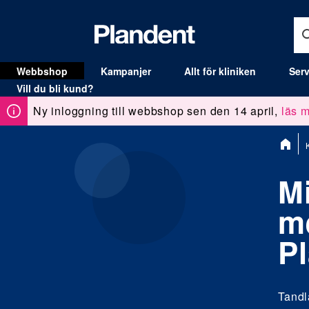
Webbshop
Kampanjer
Allt för kliniken
Serv
MENY
Vill du bli kund?
Ny inloggning till webbshop sen den 14 april,
läs m
Du
är
här:
M
m
P
Tandl