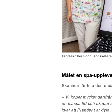
Tandteknikern och tandsköter
Målet en spa-upplev
Skannern är inte den end
–
Vi köper mycket därifrå
en massa tid och skapar st
kvar att Plandent är dyra.