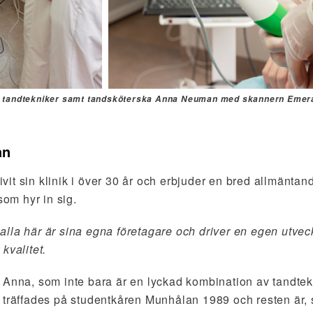
 tandtekniker samt tandsköterska Anna Neuman med skannern Emera
an
it sin klinik i över 30 år och erbjuder en bred allmäntand
som hyr in sig.
tt alla här är sina egna företagare och driver en egen utvec
kvalitet.
 Anna, som inte bara är en lyckad kombination av tandtek
 träffades på studentkåren Munhålan 1989 och resten är, 