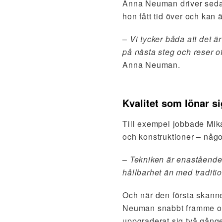
Anna Neuman driver sedan
hon fått tid över och kan
–
Vi tycker båda att det ä
på nästa steg och reser of
Anna Neuman.
Kvalitet som lönar si
Till exempel jobbade Mika
och konstruktioner – något
–
Tekniken är enastående.
hållbarhet än med traditio
Och när den första skanner
Neuman snabbt framme och
uppgraderat sig två gånge