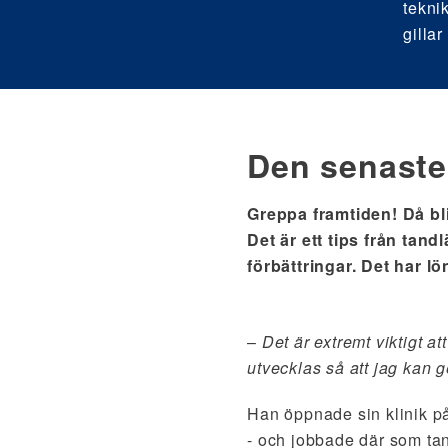
tekni
gilla
Den senaste 
Greppa framtiden! Då bli
Det är ett tips från tan
förbättringar. Det har lö
–
Det är extremt viktigt att
utvecklas så att jag kan g
Han öppnade sin klinik p
- och jobbade där som tand