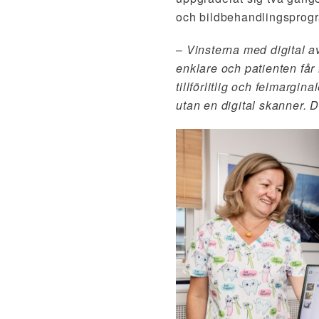
och bildbehandlingspro
–
Vinsterna med digital a
enklare och patienten får
tillförlitlig och felmargin
utan en digital skanner. D