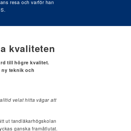
hans resa och varför han
 S.
a kvaliteten
 till högre kvalitet.
r ny teknik och
alltid velat hitta vägar att
ått ut tandläkarhögskolan
tyckas ganska framåtlutat.