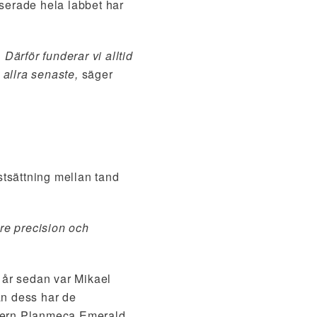
serade hela labbet har
 Därför funderar vi alltid
 allra senaste,
säger
stsättning mellan tand
re precision och
3 år sedan var Mikael
an dess har de
annern Planmeca Emerald