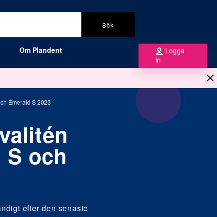
Sök
Om Plandent
Logga
in
och Emerald S 2023
valitén
 S och
ndigt efter den senaste