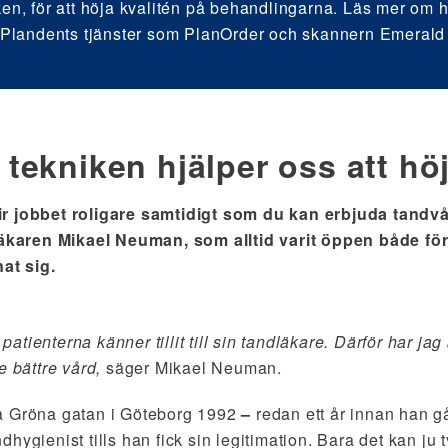
ken, för att höja kvalitén på behandlingarna. Läs mer om 
r Plandents tjänster som PlanOrder och skannern Emerald
tekniken hjälper oss att höj
r jobbet roligare samtidigt som du kan erbjuda tandvård
dläkaren Mikael Neuman, som alltid varit öppen både fö
nat sig.
 patienterna känner tillit till sin tandläkare. Därför har jag 
e bättre vård,
säger Mikael Neuman.
å Gröna gatan i Göteborg 1992
–
redan ett år innan han g
hygienist tills han fick sin legitimation. Bara det kan ju 