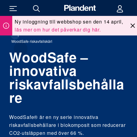
Ny inloggning till webbshop sen den 14 april,
läs mer om hur det påverkar dig här.
Du
Allt för kliniken
/
Våra leverantörer
/
är
här:
WoodSafe riskavfallskärl
WoodSafe –
innovativa
riskavfallsbehålla
re
WoodSafe® är en ny serie innovativa
riskavfallsbehållare i biokomposit som reducerar
CO2-utsläppen med över 66 %.