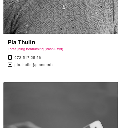
Pia Thulin
Försäljning förbrukning (Väst & syd)
072-517 25 56
pia.thulin@plandent.se