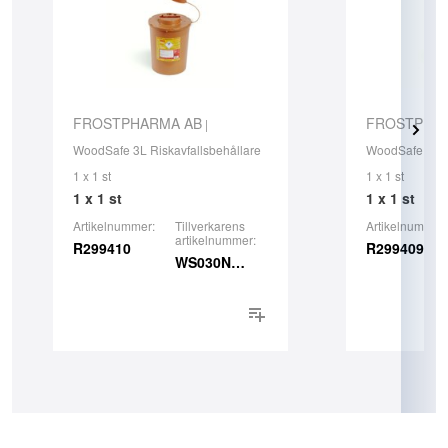
FROSTPHARMA AB
FROSTPHA
|
WoodSafe 3L Riskavfallsbehållare
WoodSafe 2L R
1 x 1 st
1 x 1 st
1 x 1 st
1 x 1 st
Artikelnummer:
Tillverkarens
Artikelnummer
artikelnummer:
R299410
R299409
WS030NO01