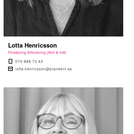
Lotta Henricsson
Försäljning förbrukning (Norr & mitt)
070-888 73 43
lotta.henricsson@plandent.se