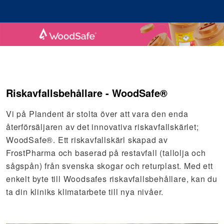
Riskavfallsbehållare - WoodSafe®
Vi på Plandent är stolta över att vara den enda
återförsäljaren av det innovativa riskavfallskärlet;
WoodSafe®. Ett riskavfallskärl skapad av
FrostPharma och baserad på restavfall (tallolja och
sågspån) från svenska skogar och returplast. Med ett
enkelt byte till Woodsafes riskavfallsbehållare, kan du
ta din kliniks klimatarbete till nya nivåer.