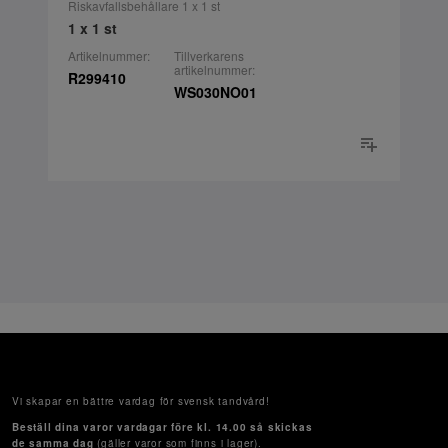
Riskavfallsbehållare 1 x 1 st
1 x 1 st
Artikelnummer:
Tillverkarens
artikelnummer:
R299410
WS030NO01
Vi skapar en bättre vardag för svensk tandvård!
Beställ dina varor vardagar före kl. 14.00 så skickas
de samma dag
(gäller varor som finns i lager).