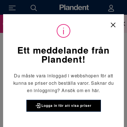
Ny inloggning till webbshop sen den 14 april,
Du måste vara inloggad för att kunna se priser. Är du inte kund
hos oss ännu? Be om att få inloggningsuppgifter
här.
läs mer om hur det påverkar dig här.
Ett meddelande från
Plandent!
Du måste vara inloggad i webbshopen för att
kunna se priser och beställa varor. Saknar du
en inloggning?
Ansök om en här.
Logga in för att visa priser