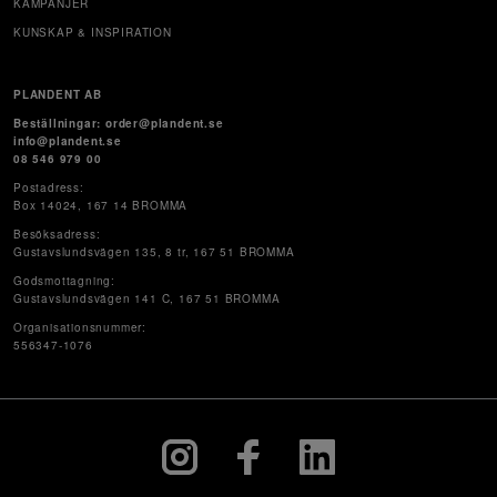
KAMPANJER
KUNSKAP & INSPIRATION
PLANDENT AB
Beställningar: order@plandent.se
info@plandent.se
08 546 979 00
Postadress:
Box 14024, 167 14 BROMMA
Besöksadress:
Gustavslundsvägen 135, 8 tr, 167 51 BROMMA
Godsmottagning:
Gustavslundsvägen 141 C, 167 51 BROMMA
Organisationsnummer:
556347-1076