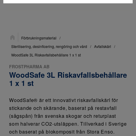
Du
Förbrukningsmaterial
/
är
här:
Sterilisering, desinficering, rengöring och vård
/
Avfallskärl
/
WoodSafe 3L Riskavfallsbehållare 1 x 1 st
FROSTPHARMA AB
WoodSafe 3L Riskavfallsbehållare
1 x 1 st
WoodSafe® är ett innovativt riskavfallskärl för
stickande och skärande, baserat på restavfall
(sågspån) från svenska skogar och returplast
som halverar CO2-utsläppen. Tillverkad i Sverige
och baserat på biokomposit från Stora Enso.