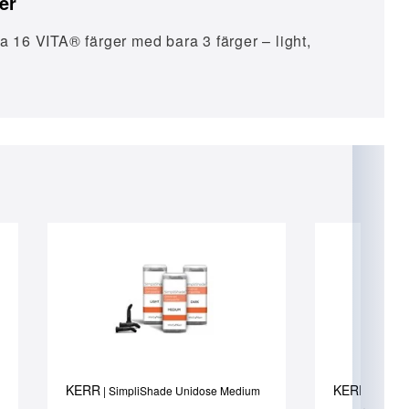
er
a 16 VITA® färger med bara 3 färger – light,
KERR
KERR
| SimpliShade Unidose Medium
| Simpl