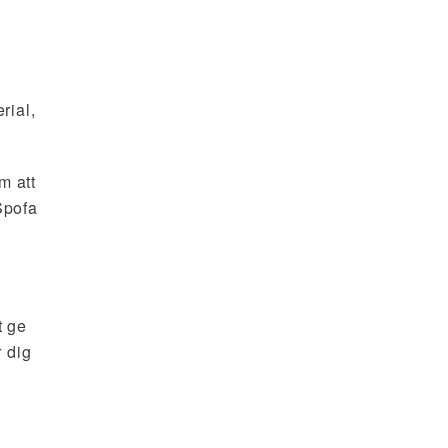
rial,
m att
Spofa
t ge
r dig