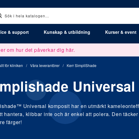
ice & support
Kunskap & utbildning
Kurser & event
er om hur det påverkar dig här.
llt för kliniken
/
Våra leverantörer
/
Kerr SimpliShade
mplishade Universal 
ishade™ Universal komposit har en utmärkt kameleonteff
att hantera, klibbar inte och är enkel att polera. Den täcke
re färger!