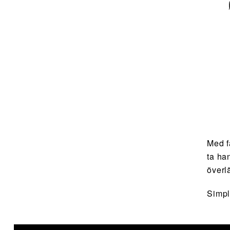
Med fä
ta ha
överl
Simpl