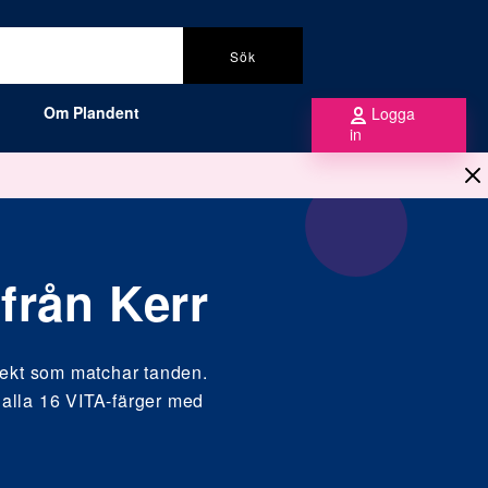
Sök
Om Plandent
Logga
in
från Kerr
ekt som matchar tanden.
r alla 16 VITA-färger med