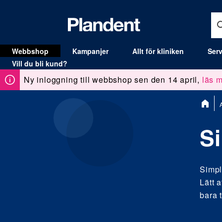
Webbshop
Kampanjer
Allt för kliniken
Serv
MENY
Vill du bli kund?
Ny inloggning till webbshop sen den 14 april,
läs m
Du
A
är
här:
Si
Simpl
Lätt 
bara t