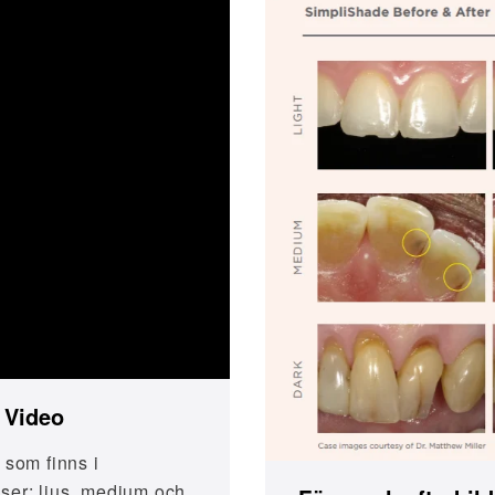
 Video
som finns i
ser: ljus, medium och