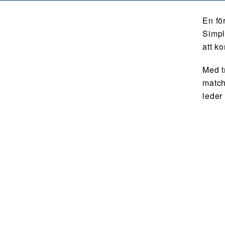
En fö
Simpl
att k
Med t
match
leder 