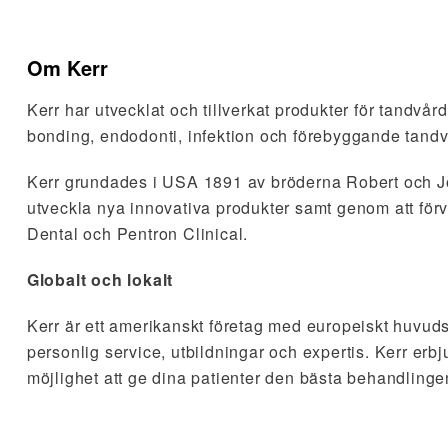
Om Kerr
Kerr har utvecklat och tillverkat produkter för tandvå
bonding, endodonti, infektion och förebyggande tandv
Kerr grundades i USA 1891 av bröderna Robert och John
utveckla nya innovativa produkter samt genom att fö
Dental och Pentron Clinical.
Globalt och lokalt
Kerr är ett amerikanskt företag med europeiskt huvudsä
personlig service, utbildningar och expertis. Kerr erb
möjlighet att ge dina patienter den bästa behandling