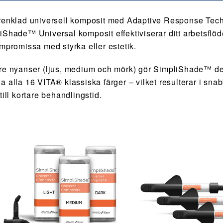
renklad universell komposit med Adaptive Response Tec
iShade™ Universal komposit effektiviserar ditt arbetsflö
ompromissa med styrka eller estetik.
re nyanser (ljus, medium och mörk) gör SimpliShade™ det
a alla 16 VITA® klassiska färger – vilket resulterar i sn
till kortare behandlingstid.