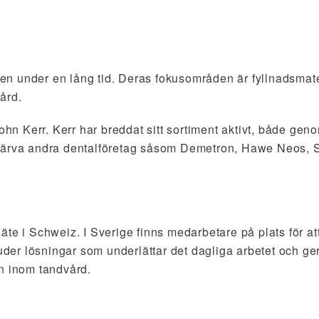
rden under en lång tid. Deras fokusområden är fyllnadsmate
ård.
 Kerr. Kerr har breddat sitt sortiment aktivt, både geno
rvärva andra dentalföretag såsom Demetron, Hawe Neos, 
te i Schweiz. I Sverige finns medarbetare på plats för at
juder lösningar som underlättar det dagliga arbetet och ge
en inom tandvård.