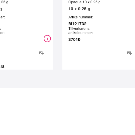
0.25 g
Opaque 10 x 0.25 g
 g
10 x 0.25 g
er:
Artikelnummer:
M121732
s
Tillverkarens
er:
artikelnummer:
37010
ara