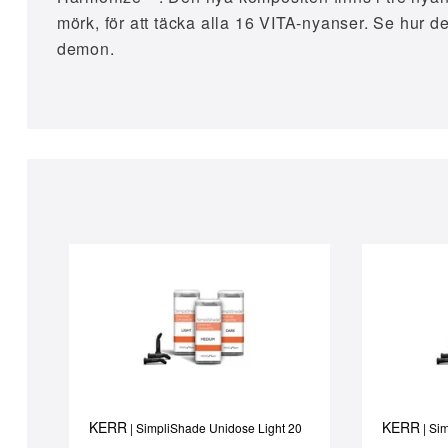
mörk, för att täcka alla 16 VITA-nyanser. Se hur d
demon.
KERR
KERR
| SimpliShade Unidose Light 20
| Si