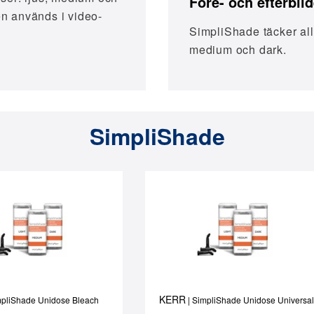
Före- och efterbild
en används i video-
SimpliShade täcker all
medium och dark.
SimpliShade
KERR
mpliShade Unidose Bleach
| SimpliShade Unidose Universal