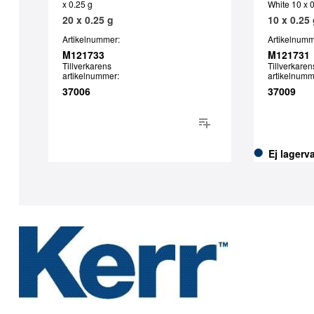
x 0.25 g
White 10 x 
20 x 0.25 g
10 x 0.25
Artikelnummer:
Artikelnumm
M121733
M121731
Tillverkarens
Tillverkaren
artikelnummer:
artikelnumm
37006
37009
Ej lagerv