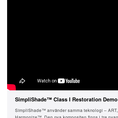
SimpliShade™ Class I Restoration Demo
SimpliShade™ använder samma teknologi – ART, 
Harmonize™. Den nya kompositen finns i tre nyan