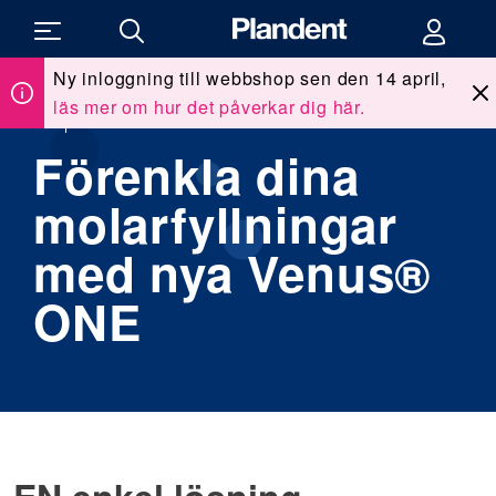
Ny inloggning till webbshop sen den 14 april,
läs mer om hur det påverkar dig här.
Du
Allt för kliniken
/
Våra leverantörer
/
Kulzer Venus ONE
är
här:
Förenkla dina
molarfyllningar
med nya Venus®
ONE