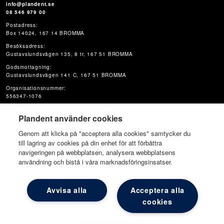
info@plandent.se
08 546 979 00
Postadress:
Box 14024, 167 14 BROMMA
Besöksadress:
Gustavslundsvägen 135, 8 tr, 167 51 BROMMA
Godsmottagning:
Gustavslundsvägen 141 C, 167 51 BROMMA
Organisationsnummer:
556347-1076
Plandent använder cookies
Genom att klicka på "acceptera alla cookies" samtycker du
till lagring av cookies på din enhet för att förbättra
navigeringen på webbplatsen, analysera webbplatsens
användning och bistå i våra marknadsföringsinsatser.
© Plandent Oy
Avvisa alla
Acceptera alla
cookies