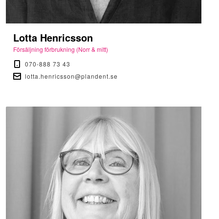
Lotta Henricsson
Försäljning förbrukning (Norr & mitt)
070-888 73 43
lotta.henricsson@plandent.se