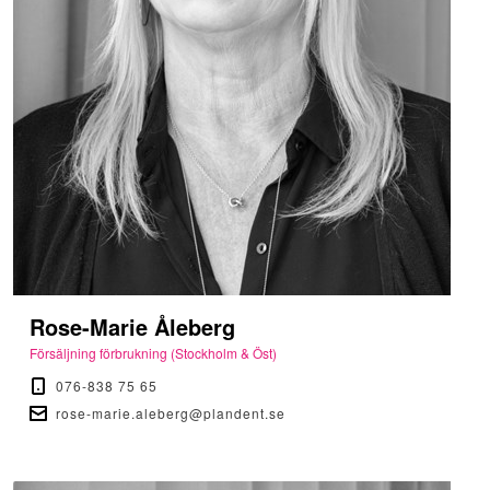
Rose-Marie Åleberg
Försäljning förbrukning (Stockholm & Öst)
076-838 75 65
rose-marie.aleberg@plandent.se