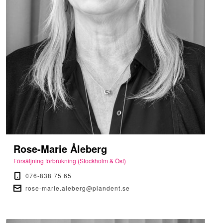
Rose-Marie Åleberg
Försäljning förbrukning (Stockholm & Öst)
076-838 75 65
rose-marie.aleberg@plandent.se