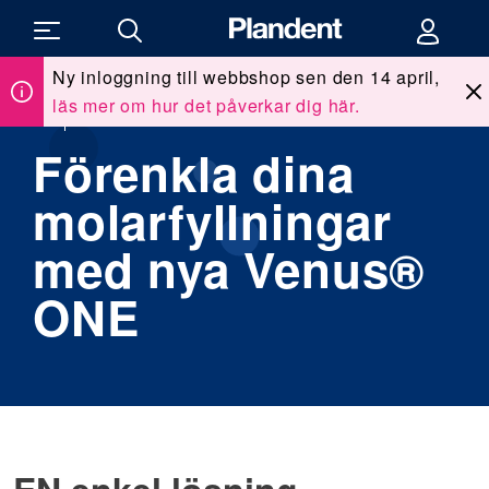
Ny inloggning till webbshop sen den 14 april,
läs mer om hur det påverkar dig här.
Du
Allt för kliniken
/
Våra leverantörer
/
Kulzer Venus ONE
är
här:
Förenkla dina
molarfyllningar
med nya Venus®
ONE