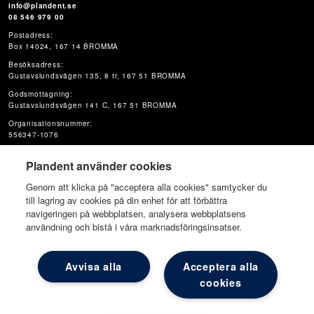
info@plandent.se
08 546 979 00
Postadress:
Box 14024, 167 14 BROMMA
Besöksadress:
Gustavslundsvägen 135, 8 tr, 167 51 BROMMA
Godsmottagning:
Gustavslundsvägen 141 C, 167 51 BROMMA
Organisationsnummer:
556347-1076
Plandent använder cookies
Genom att klicka på "acceptera alla cookies" samtycker du
till lagring av cookies på din enhet för att förbättra
navigeringen på webbplatsen, analysera webbplatsens
användning och bistå i våra marknadsföringsinsatser.
© Plandent Oy
Avvisa alla
Acceptera alla
cookies