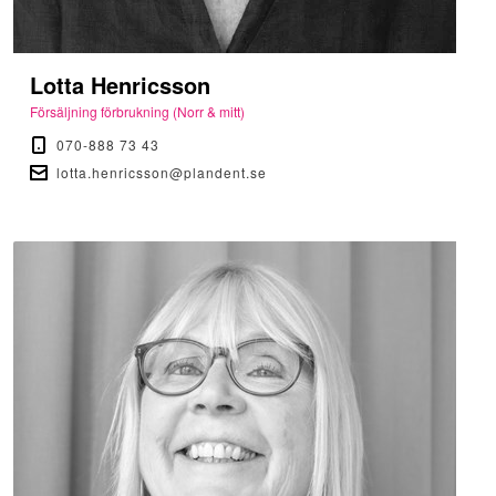
Lotta Henricsson
Försäljning förbrukning (Norr & mitt)
070-888 73 43
lotta.henricsson@plandent.se