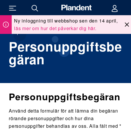
Ny inloggning till webbshop sen den 14 april,
läs mer om hur det påverkar dig här.
Du
Om Plandent
/
Integritetspolicy
/
Personuppgiftsbegäran
är
här:
Personuppgiftsbe
gäran
Personuppgiftsbegäran
Använd detta formulär för att lämna din begäran
rörande personuppgifter och hur dina
personuppgifter behandlas av oss. Alla fält med *