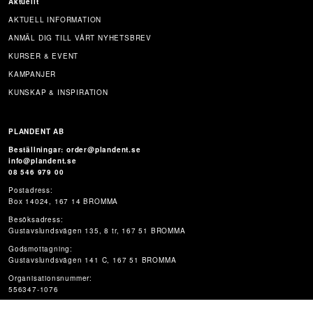
Aktuellt
AKTUELL INFORMATION
ANMÄL DIG TILL VÅRT NYHETSBREV
KURSER & EVENT
KAMPANJER
KUNSKAP & INSPIRATION
PLANDENT AB
Beställningar: order@plandent.se
info@plandent.se
08 546 979 00
Postadress:
Box 14024, 167 14 BROMMA
Besöksadress:
Gustavslundsvägen 135, 8 tr, 167 51 BROMMA
Godsmottagning:
Gustavslundsvägen 141 C, 167 51 BROMMA
Organisationsnummer:
556347-1076