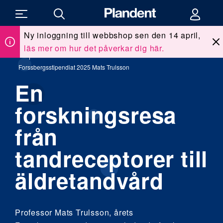
Ny inloggning till webbshop sen den 14 april,
läs mer om hur det påverkar dig här.
Du
Om Plandent
/
Forssbergs Dentals Stipendiefond
/
är
här:
Forssbergsstipendiat 2025 Mats Trulsson
En
forskningsresa
från
tandreceptorer till
äldretandvård
Professor Mats Trulsson, årets