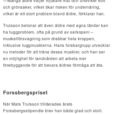
—Många äldre väljer mjukare mat och undviker kött
och grönsaker, vilket ökar risken för undernäring,
vilket är ett stort problem bland äldre, förklarar han.
Trulsson betonar att även äldre med egna tänder kan
ha tuggproblem, ofta på grund av sarkopeni –
muskelförsvagning som drabbar hela kroppen,
inklusive tuggmusklerna. Hans forskargrupp utvecklar
nu metoder för att träna dessa muskler, och han ser
en möjlighet för tandvården att arbeta mer
förebyggande för att bevara äldres förmåga att äta.
Forssbergspriset
När Mats Trulsson tilldelades årets
Forssbergsstipendie blev han både glad och stolt.