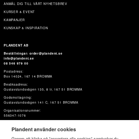
ANMÄL DIG TILL VÅRT NYHETSBREV
KURSER & EVENT
KAMPANJER
KUNSKAP & INSPIRATION
PLANDENT AB
Beställningar: order@plandent.se
info@plandent.se
08 546 979 00
Postadress:
Box 14024, 167 14 BROMMA
Besöksadress:
Gustavslundsvägen 135, 8 tr, 167 51 BROMMA
Godsmottagning:
Gustavslundsvägen 141 C, 167 51 BROMMA
Organisationsnummer:
556347-1076
Plandent använder cookies
Genom att klicka på "acceptera alla cookies" samtycker du