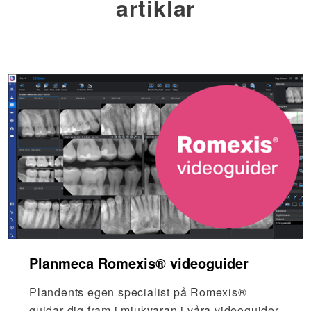
artiklar
Planmeca Romexis® videoguider
Plandents egen specialist på Romexis®
guidar dig fram i mjukvaran i våra videoguider