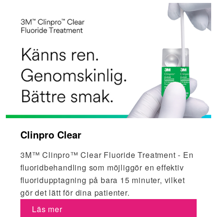
Clinpro Clear
3M™ Clinpro™ Clear Fluoride Treatment - En
ﬂuoridbehandling som möjliggör en effektiv
ﬂuoridupptagning på bara 15 minuter, vilket
gör det lätt för dina patienter.
Läs mer