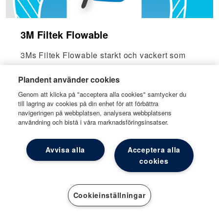
3M Filtek Flowable
3Ms Filtek Flowable starkt och vackert som
skapar estetiskt tilltalande fyllningar och
Plandent använder cookies
håller länge. Ergonomisk design som är lätt
att hålla i och applicera med för att underlätta
Genom att klicka på "acceptera alla cookies" samtycker du
till lagring av cookies på din enhet för att förbättra
för dig och patienten.
navigeringen på webbplatsen, analysera webbplatsens
Läs mer
användning och bistå i våra marknadsföringsinsatser.
Avvisa alla
Acceptera alla
cookies
Cookieinställningar