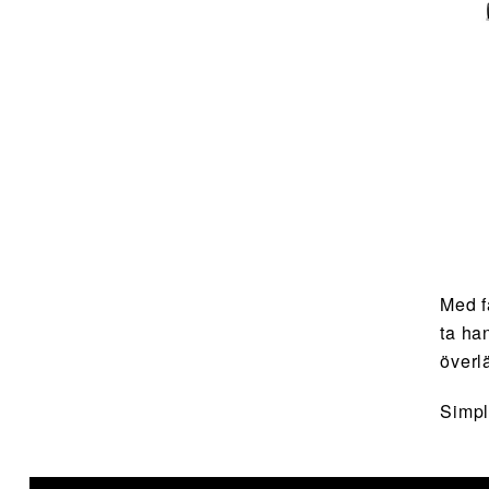
Med fä
ta ha
överl
Simpl