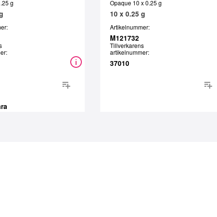
0.25 g
Opaque 10 x 0.25 g
 g
10 x 0.25 g
er:
Artikelnummer:
M121732
s
Tillverkarens
er:
artikelnummer:
37010
ara