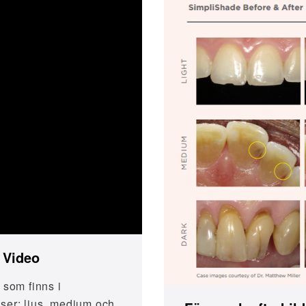
 Video
som finns i
ser: ljus, medium och