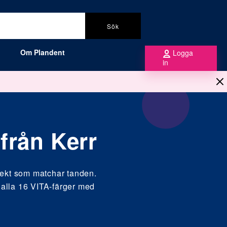
Sök
Om Plandent
Logga
in
från Kerr
ekt som matchar tanden.
r alla 16 VITA-färger med