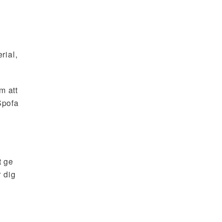
rial,
m att
Spofa
t ge
r dig