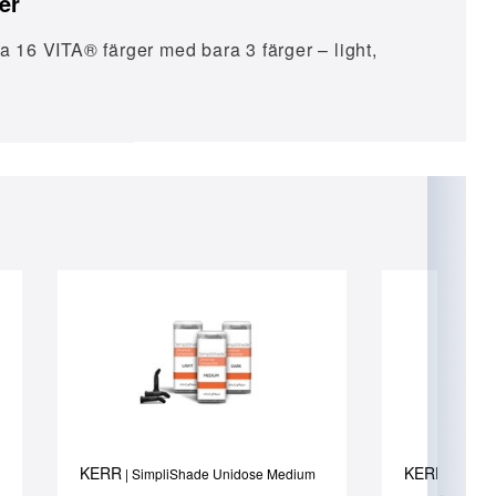
er
a 16 VITA® färger med bara 3 färger – light,
KERR
KERR
| SimpliShade Unidose Medium
| Simpl