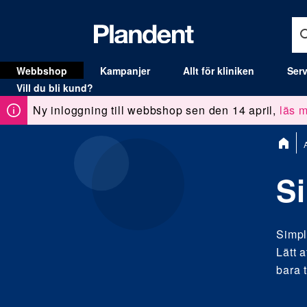
Webbshop
Kampanjer
Allt för kliniken
Serv
MENY
Vill du bli kund?
Ny inloggning till webbshop sen den 14 april,
läs m
Du
A
är
här:
Si
Simpl
Lätt 
bara t