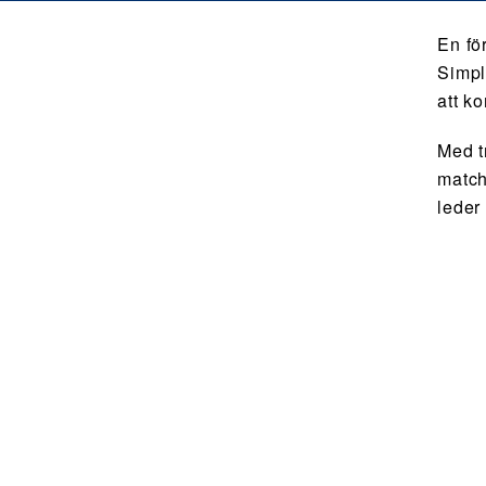
En fö
Simpl
att k
Med t
match
leder 