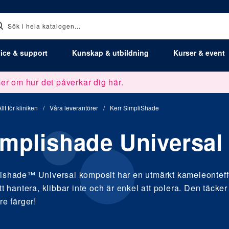
ice & support
Kunskap & utbildning
Kurser & event
er om hur det påverkar dig här.
llt för kliniken
/
Våra leverantörer
/
Kerr SimpliShade
mplishade Universal 
ishade™ Universal komposit har en utmärkt kameleonteff
att hantera, klibbar inte och är enkel att polera. Den täcke
re färger!