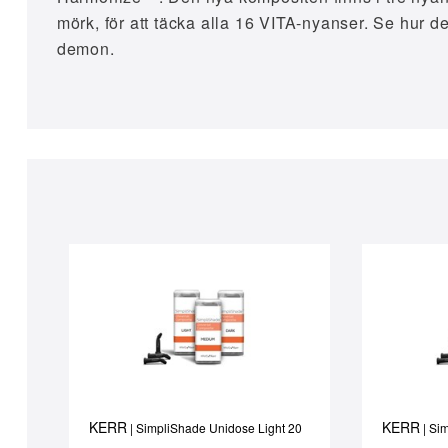
mörk, för att täcka alla 16 VITA-nyanser. Se hur d
demon.
KERR
KERR
| SimpliShade Unidose Light 20
| Si