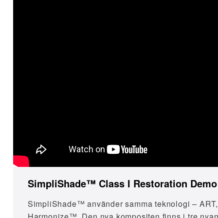
SimpliShade™ Class I Restoration Demo
SimpliShade™ använder samma teknologi – ART, 
Harmonize™. Den nya kompositen finns i tre nyan