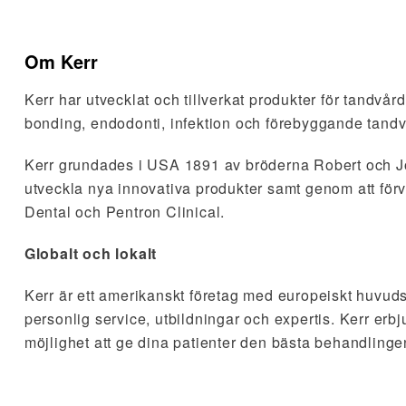
Om Kerr
Kerr har utvecklat och tillverkat produkter för tandvå
bonding, endodonti, infektion och förebyggande tandv
Kerr grundades i USA 1891 av bröderna Robert och John
utveckla nya innovativa produkter samt genom att fö
Dental och Pentron Clinical.
Globalt och lokalt
Kerr är ett amerikanskt företag med europeiskt huvudsä
personlig service, utbildningar och expertis. Kerr erb
möjlighet att ge dina patienter den bästa behandling