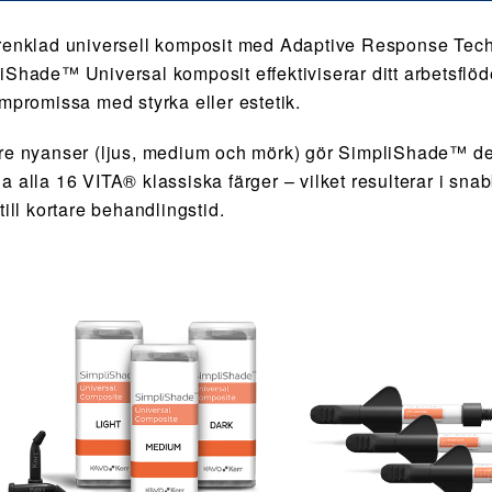
renklad universell komposit med Adaptive Response Tec
iShade™ Universal komposit effektiviserar ditt arbetsflö
ompromissa med styrka eller estetik.
re nyanser (ljus, medium och mörk) gör SimpliShade™ det
a alla 16 VITA® klassiska färger – vilket resulterar i sn
till kortare behandlingstid.