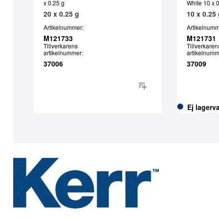
x 0.25 g
White 10 x 
20 x 0.25 g
10 x 0.25
Artikelnummer:
Artikelnumm
M121733
M121731
Tillverkarens
Tillverkaren
artikelnummer:
artikelnumm
37006
37009
Ej lagerv