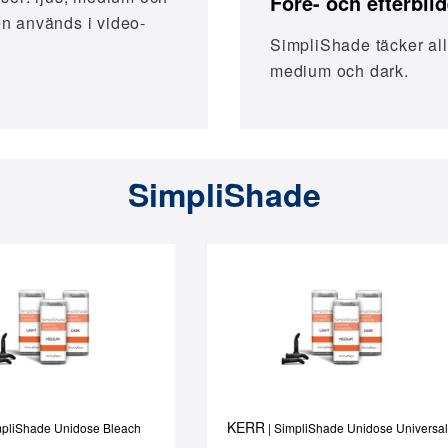
Före- och efterbild
en används i video-
SimpliShade täcker all
medium och dark.
SimpliShade
KERR
mpliShade Unidose Bleach
| SimpliShade Unidose Universal