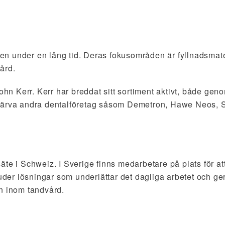
rden under en lång tid. Deras fokusområden är fyllnadsmate
ård.
 Kerr. Kerr har breddat sitt sortiment aktivt, både geno
rvärva andra dentalföretag såsom Demetron, Hawe Neos, 
te i Schweiz. I Sverige finns medarbetare på plats för at
juder lösningar som underlättar det dagliga arbetet och ge
en inom tandvård.