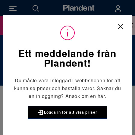
Ny inloggning till webbshop sen den 14 april,
läs mer om hur det påverkar dig här.
Du
Utrustning
/
Småapparater
/
Övrig småutrustning
är
här:
Övrig
Ett meddelande från
småutrustning
Plandent!
Du måste vara inloggad i webbshopen för att
kunna se priser och beställa varor. Saknar du
en inloggning?
Ansök om en här.
Logga in för att visa priser