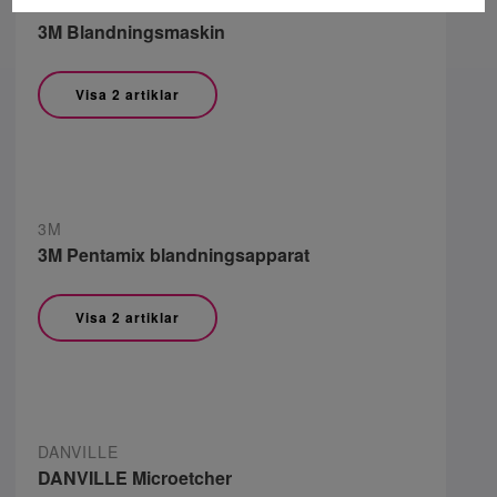
3M
3M Blandningsmaskin
Visa 2 artiklar
3M
3M Pentamix blandningsapparat
Visa 2 artiklar
DANVILLE
DANVILLE Microetcher