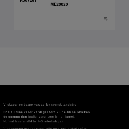
R307261
ME20020
Vi skapar en bättre vardag för svensk tandvård!
Beställ dina varor vardagar före kl. 14.00 så skickas
de samma dag
(gäller varor som finns i lager).
Normal leveranstid är 1–3 arbetsdagar.
Vi reserverar oss för eventuella text- och bildfel i våra