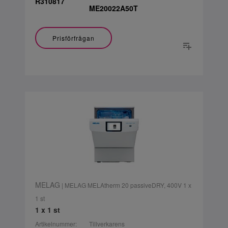
R310817
ME20022A50T
Prisförfrågan
MELAG
| MELAG MELAtherm 20 passiveDRY, 400V 1 x
1 st
1 x 1 st
Artikelnummer:
Tillverkarens