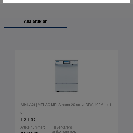
Alla artiklar
MELAG
| MELAG MELAtherm 20 activeDRY, 400V 1 x 1
st
1 x 1 st
Artikelnummer:
Tillverkarens
artikelnummer: