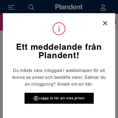
Ny inloggning till webbshop sen den 14 april,
läs mer om hur det påverkar dig här.
Du
Utrustning
/
Hygienutrustning
/
Diskdesinfektor
/
är
här:
MELAG MELAtherm Washer-Disinfector
Ett meddelande från
MELAG
MELAG MELAtherm Washer-
Plandent!
Disinfector
Du måste vara inloggad i webbshopen för att
Information
kunna se priser och beställa varor. Saknar du
en inloggning?
Ansök om en här.
Logga in för att visa priser