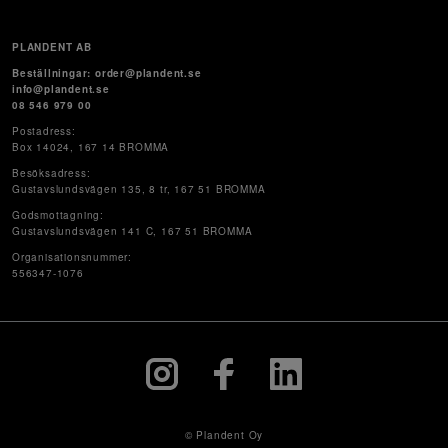
PLANDENT AB
Beställningar: order@plandent.se
info@plandent.se
08 546 979 00
Postadress:
Box 14024, 167 14 BROMMA
Besöksadress:
Gustavslundsvägen 135, 8 tr, 167 51 BROMMA
Godsmottagning:
Gustavslundsvägen 141 C, 167 51 BROMMA
Organisationsnummer:
556347-1076
© Plandent Oy