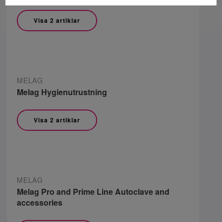
Visa 2 artiklar
MELAG
Melag Hygienutrustning
Visa 2 artiklar
MELAG
Melag Pro and Prime Line Autoclave and
accessories