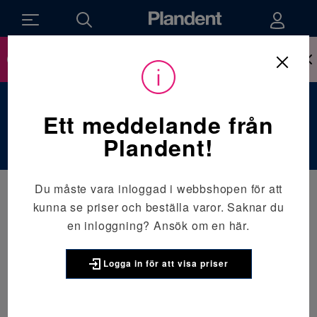
Ny inloggning till webbshop sen den 14 april,
läs mer om hur det påverkar dig här.
Du
Utrustning
/
Hygienutrustning
/
Autoklaver
är
här:
Autoklaver
Ett meddelande från
Plandent!
Du måste vara inloggad i webbshopen för att
kunna se priser och beställa varor. Saknar du
en inloggning?
Ansök om en här.
Logga in för att visa priser
MELAG
MELAG Autoklaver och tillbehör