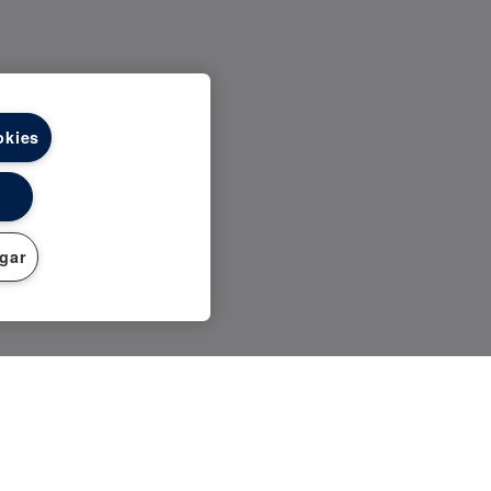
okies
ngar