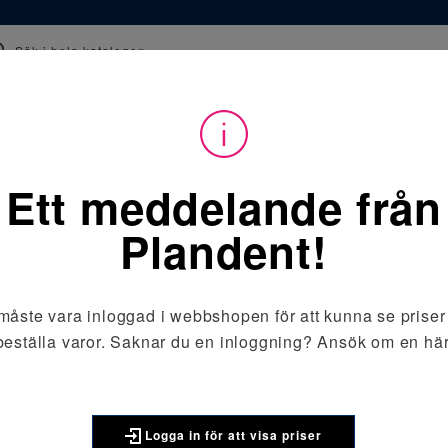
ice & support
Kunskap & utbildning
Kurser & event
er om hur det påverkar dig här.
Ett meddelande från
Utrustning
/
Dentala units
Plandent!
ntala units
måste vara inloggad i webbshopen för att kunna se priser
beställa varor. Saknar du en inloggning?
Ansök om en här
Logga in för att visa priser