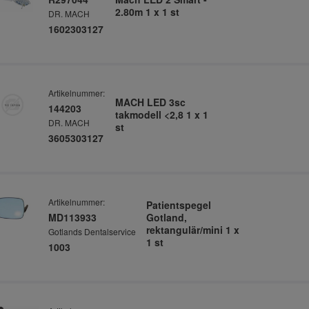
2.80m 1 x 1 st
DR. MACH
1602303127
Artikelnummer:
MACH LED 3sc
144203
takmodell <2,8 1 x 1
DR. MACH
st
3605303127
Artikelnummer:
Patientspegel
MD113933
Gotland,
rektangulär/mini 1 x
Gotlands Dentalservice
1 st
1003