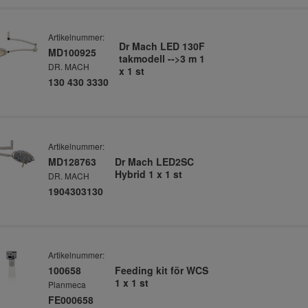
Artikelnummer:
Dr Mach LED 130F
MD100925
takmodell -->3 m 1
DR. MACH
x 1 st
130 430 3330
Artikelnummer:
MD128763
Dr Mach LED2SC
Hybrid 1 x 1 st
DR. MACH
1904303130
Artikelnummer:
100658
Feeding kit för WCS
1 x 1 st
Planmeca
FE000658