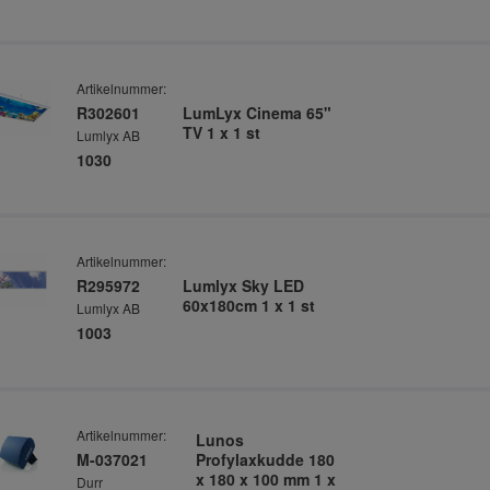
Artikelnummer:
R302601
LumLyx Cinema 65"
TV 1 x 1 st
Lumlyx AB
1030
Artikelnummer:
R295972
Lumlyx Sky LED
60x180cm 1 x 1 st
Lumlyx AB
1003
Artikelnummer:
Lunos
M-037021
Profylaxkudde 180
x 180 x 100 mm 1 x
Durr