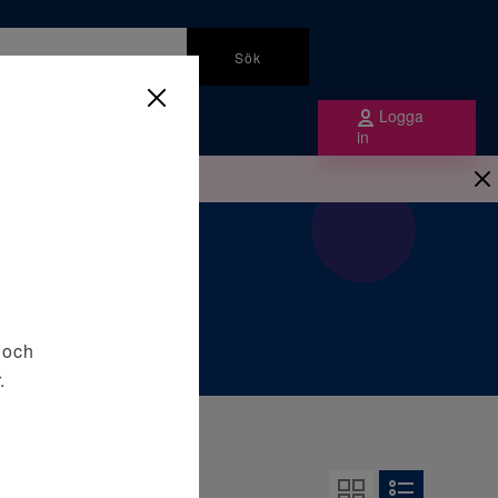
Sök
Om Plandent
Logga
in
 och
.