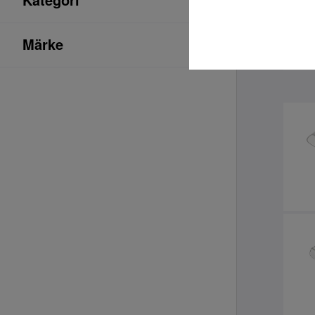
Märke
Sort