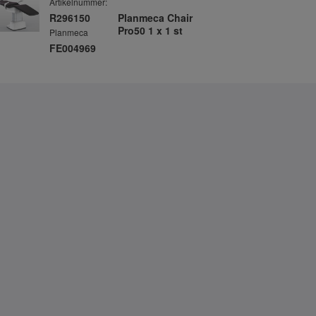
Artikelnummer:
R296150
Planmeca Chair
Pro50 1 x 1 st
Planmeca
FE004969