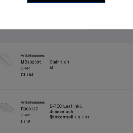
era
Artikelnummer:
MD132595
Clair 1 x 1
st
D-Tec
CL104
Artikelnummer:
D-TEC Leaf inkl.
R308137
dimmer och
D-Tec
fjärrkontroll 1 x 1 st
L115