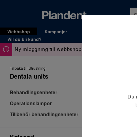
Webbshop
Kampanjer
Allt för kliniken
Serv
MENY
Vill du bli kund?
Ny inloggning till webbshop sen den 14 april,
läs m
Du
är
Tillbaka till Utrustning
här:
Dentala units
De
Behandlingsenheter
Du 
Operationslampor
Tillbehör behandlingsenheter
Kategori