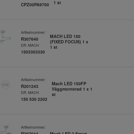
1 st
CPZ00PA9700
Artikelnummer:
MACH LED 150
R307640
(FIXED FOCUS) 1 x
DR. MACH
1 st
1503303330
Artikelnummer:
Mach LED 150FP
R201243
Väggmonterad 1 x 1
DR. MACH
st
150 530 2202
Artikelnummer:
R297044
Mach LED 2 Smart -