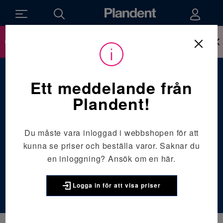
Ny inloggning till webbshop sen den 14 april,
läs mer om hur det påverkar dig här.
Du
Förbrukningsmaterial
/
är
här:
Sterilisering, desinficering, rengöring och vård
/
Ett meddelande från
Borr- och instrumentrengöring och desinfektion
Borr- och
Plandent!
instrumentrengör
Du måste vara inloggad i webbshopen för att
ing och
kunna se priser och beställa varor. Saknar du
en inloggning?
Ansök om en här.
desinfektion
Logga in för att visa priser