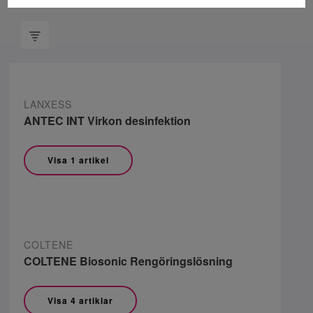
LANXESS
ANTEC INT Virkon desinfektion
Visa 1 artikel
COLTENE
COLTENE Biosonic Rengöringslösning
Visa 4 artiklar