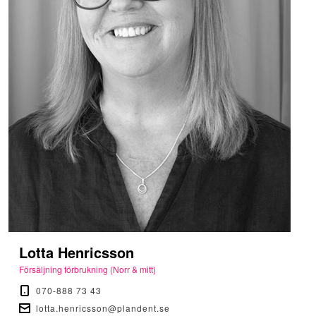
Lotta Henricsson
Försäljning förbrukning (Norr & mitt)
070-888 73 43
lotta.henricsson@plandent.se