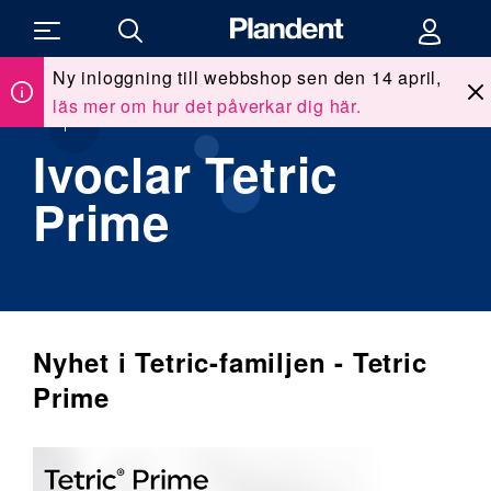
Ny inloggning till webbshop sen den 14 april,
läs mer om hur det påverkar dig här.
Du
Allt för kliniken
/
Våra leverantörer
/
Ivoclar Tetric Prime
är
här:
Ivoclar Tetric
Prime
Nyhet i Tetric-familjen - Tetric
Prime