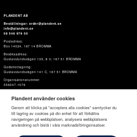
PLANDENT AB
Beställningar: order@plandent.se
info@plandent.se
08 546 979 00
Postadress:
Box 14024, 167 14 BROMMA
Besöksadress:
Gustavslundsvägen 135, 8 tr, 167 51 BROMMA
Godsmottagning:
Gustavslundsvägen 141 C, 167 51 BROMMA
Organisationsnummer:
556347-1076
Plandent använder cookies
Genom att klicka på "acceptera alla cookies" samtycker du
till lagring av cookies på din enhet för att förbättra
navigeringen på webbplatsen, analysera webbplatsens
användning och bistå i våra marknadsföringsinsatser.
© Plandent Oy