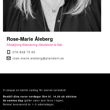
Rose-Marie Åleberg
Försäljning förbrukning (Stockholm & Öst)
076-838 75 65
rose-marie.aleberg@plandent.se
Vi skapar en bättre vardag för svensk tandvård!
Beställ dina varor vardagar före kl. 14.00 så skickas
de samma dag
(gäller varor som finns i lager).
Normal leveranstid är 1–3 arbetsdagar.