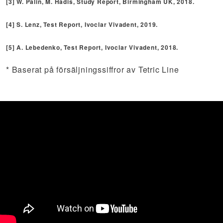
[3] W. Palin, M. Hadis, Study Report, Birmingham UK, 2018.
[4] S. Lenz, Test Report, Ivoclar Vivadent, 2019.
[5] A. Lebedenko, Test Report, Ivoclar Vivadent, 2018.
* Baserat på försäljningssiffror av Tetric Line