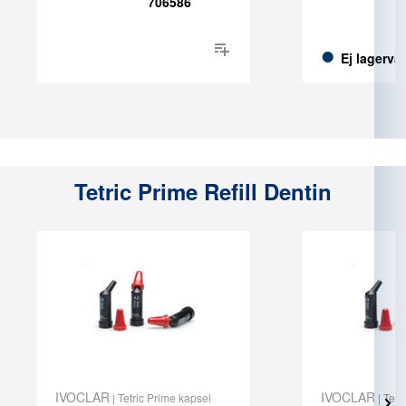
706586
Ej lagerva
Tetric Prime Refill Dentin
IVOCLAR
IVOCLAR
| Tetric Prime kapsel
| Tetr