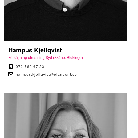
Hampus Kjellqvist
Försäljning utrustning Syd (Skåne, Blekinge)
070-560 67 33
hampus.kjellqvist@plandent.se