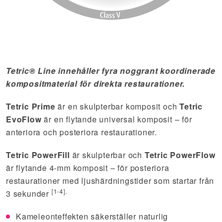
Tetric® Line innehåller fyra noggrant koordinerade
kompositmaterial för direkta restaurationer.
Tetric Prime
är en skulpterbar komposit och
Tetric
EvoFlow
är en flytande universal komposit – för
anteriora och posteriora restaurationer.
Tetric PowerFill
är skulpterbar och
Tetric PowerFlow
är flytande 4-mm komposit – för posteriora
restaurationer med ljushärdningstider som startar från
[1-4].
3 sekunder
Kameleonteffekten säkerställer naturlig