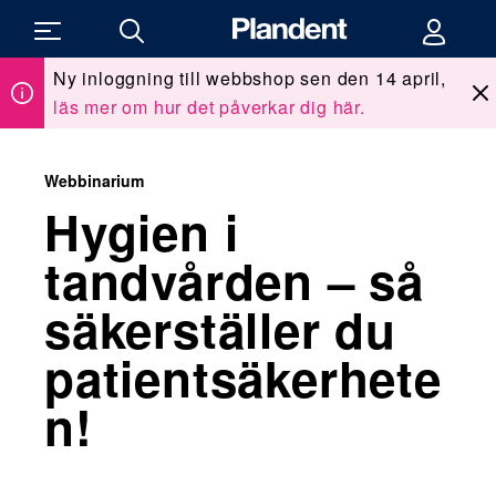
Ny inloggning till webbshop sen den 14 april,
Du
Kurser & event
/
Kurser
/
är
läs mer om hur det påverkar dig här.
här:
Webbinarium: Hygien i tandvården
Webbinarium
Hygien i
tandvården – så
säkerställer du
patientsäkerhete
n!