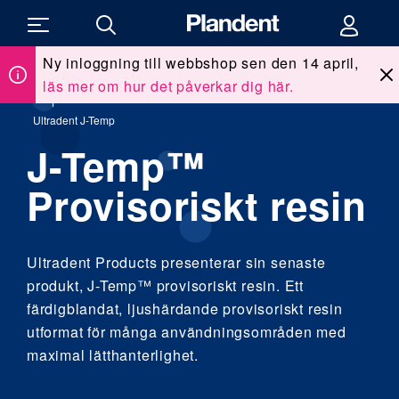
Ny inloggning till webbshop sen den 14 april,
läs mer om hur det påverkar dig här.
Du
Allt för kliniken
/
Våra leverantörer
/
Ultradent
/
är
här:
Ultradent J-Temp
J-Temp™
Provisoriskt resin
Ultradent Products presenterar sin senaste
produkt, J-Temp™ provisoriskt resin. Ett
färdigblandat, ljushärdande provisoriskt resin
utformat för många användningsområden med
maximal lätthanterlighet.