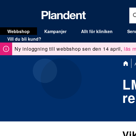
Webbshop
Kampanjer
Allt för kliniken
Serv
MENY
Vill du bli kund?
Ny inloggning till webbshop sen den 14 april,
läs m
Du
A
är
här:
L
r
Vi