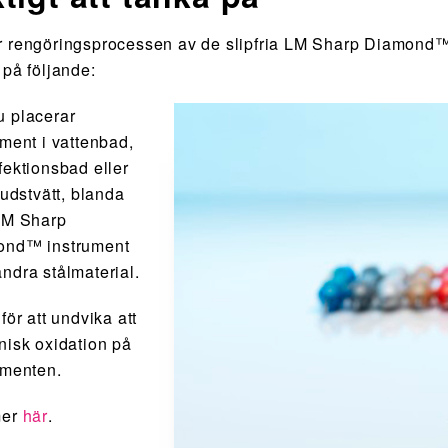
 rengöringsprocessen av de slipfria LM Sharp Diamond™
 på följande:
 placerar
ument i vattenbad,
fektionsbad eller
judstvätt, blanda
M Sharp
ond™ instrument
ndra stålmaterial.
för att undvika att
nisk oxidation på
umenten.
mer
här
.