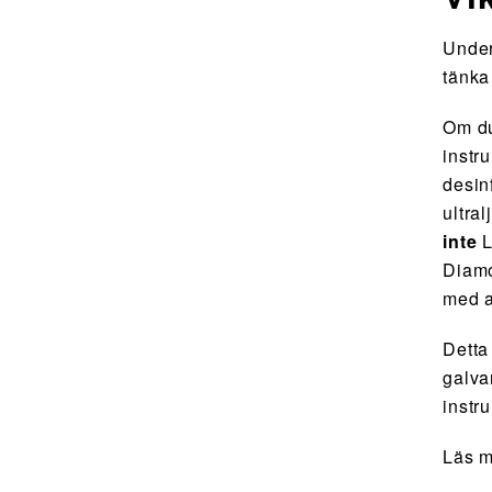
Under
tänka
Om du
instr
desin
ultral
inte
L
Diam
med a
Detta 
galva
instr
Läs 