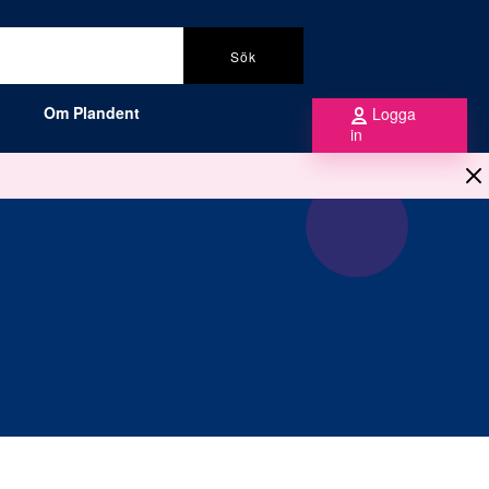
Sök
Om Plandent
Logga
in