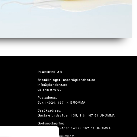
PLANDENT AB
Beställningar: order@plandent.se
info@plandent.se
08 546 979 00
Postadress:
Box 14024, 167 14 BROMMA
Besöksadress:
Gustavslundsvägen 135, 8 tr, 167 51 BROMMA
Godsmottagning:
Gustavslundsvägen 141 C, 167 51 BROMMA
Organisationsnummer: