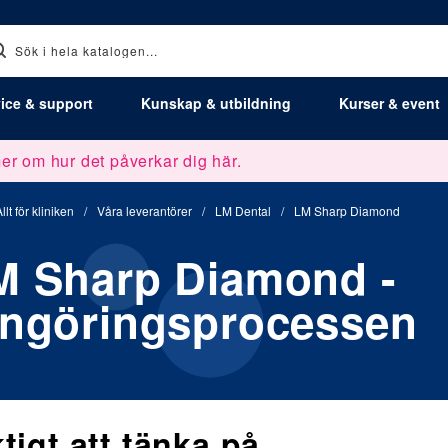
ice & support
Kunskap & utbildning
Kurser & event
er om hur det påverkar dig här.
llt för kliniken
/
Våra leverantörer
/
LM Dental
/
LM Sharp Diamond
M Sharp Diamond -
engöringsprocessen
ktigt att tänka på