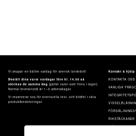
Vi skapar en bättre vardag för svensk tandvård!
Kontakt & hjälp
Beställ dina varor vardagar före kl. 14.00 så
KONTAKTA OSS
skickas de samma dag
(gäller varor som finns i lager).
VANLIGA FRÅG
Normal leveranstid är 1–3 arbetsdagar.
INTEGRITETSP
Vi reserverar oss för eventuella text- och bildfel i våra
produktbeskrivningar.
VISSELBLÅSNI
FÖRSÄLJNINGS
RIKSTÄCKANDE
FJÄRRSUPPOR