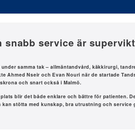
 snabb service är supervikt
lt under samma tak – allmäntandvård, käkkirurgi, tandr
kte Ahmed Nseir och Evan Nouri när de startade Tandsp
rlskrona och snart också i Malmö.
plats blir det både enklare och bättre för patienten. D
m kan stötta med kunskap, bra utrustning och service