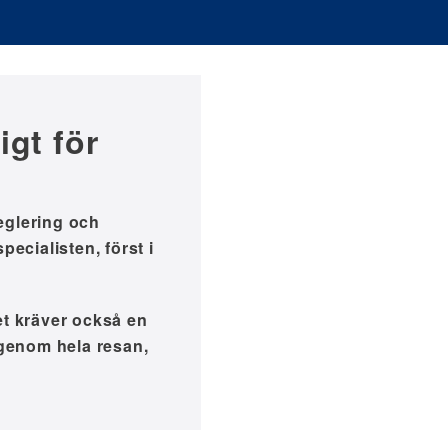
igt för
eglering och
ecialisten, först i
et kräver också en
 genom hela resan,