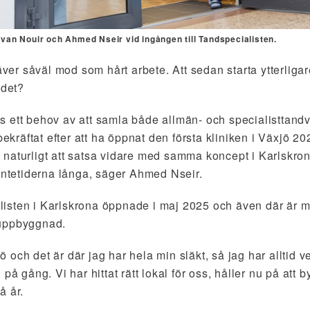
van Nouir och Ahmed Nseir vid ingången till Tandspecialisten.
äver såväl mod som hårt arbete. Att sedan starta ytterligare
udet?
finns ett behov av att samla både allmän- och specialistta
 bekräftat efter att ha öppnat den första kliniken i Växjö 2
naturligt att satsa vidare med samma koncept i Karlskron
väntetiderna långa, säger Ahmed Nseir.
isten i Karlskrona öppnade i maj 2025 och även där är m
 uppbyggnad.
och det är där jag har hela min släkt, så jag har alltid ve
 på gång. Vi har hittat rätt lokal för oss, håller nu på at
å år.