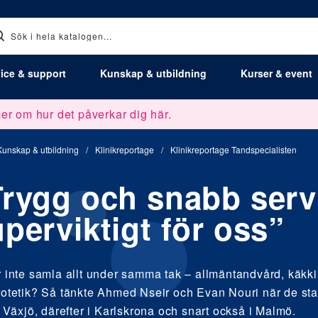
ice & support
Kunskap & utbildning
Kurser & event
er om hur det påverkar dig här.
Kunskap & utbildning
/
Klinikreportage
/
Klinikreportage Tandspecialisten
Trygg och snabb serv
perviktigt för oss”
r inte samla allt under samma tak – allmäntandvård, käkki
rotetik? Så tänkte Ahmed Nseir och Evan Nouri när de sta
 i Växjö, därefter i Karlskrona och snart också i Malmö.