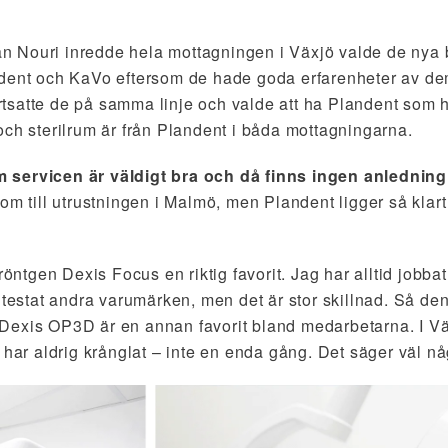
 Nouri inredde hela mottagningen i Växjö valde de nya 
ndent och KaVo eftersom de hade goda erfarenheter av d
tsatte de på samma linje och valde att ha Plandent som h
och sterilrum är från Plandent i båda mottagningarna.
servicen är väldigt bra och då finns ingen anledning 
om till utrustningen i Malmö, men Plandent ligger så klart
 röntgen Dexis Focus en riktig favorit. Jag har alltid job
 testat andra varumärken, men det är stor skillnad. Så den 
Dexis OP3D är en annan favorit bland medarbetarna. I Vä
 har aldrig krånglat – inte en enda gång. Det säger väl nå