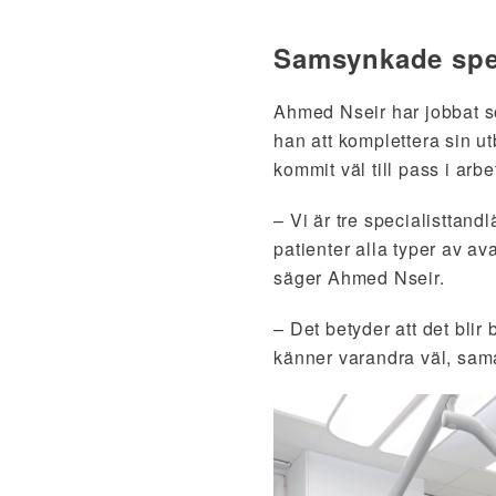
Samsynkade spec
Ahmed Nseir har jobbat s
han att komplettera sin u
kommit väl till pass i arb
– Vi är tre specialisttand
patienter alla typer av a
säger Ahmed Nseir.
– Det betyder att det blir
känner varandra väl, sam