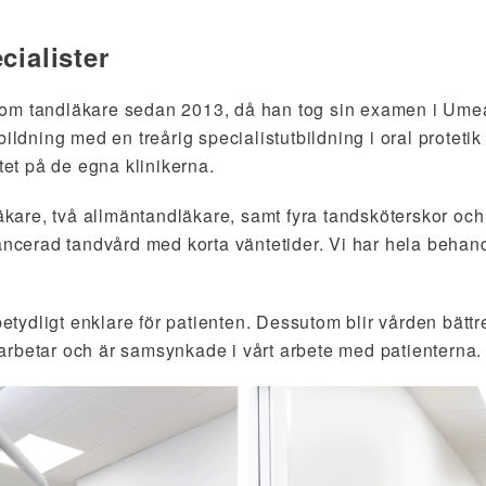
ialister
om tandläkare sedan 2013, då han tog sin examen i Umeå
tbildning med en treårig specialistutbildning i oral prote
etet på de egna klinikerna.
läkare, två allmäntandläkare, samt fyra tandsköterskor och
vancerad tandvård med korta väntetider. Vi har hela beha
 betydligt enklare för patienten. Dessutom blir vården bättr
arbetar och är samsynkade i vårt arbete med patienterna.