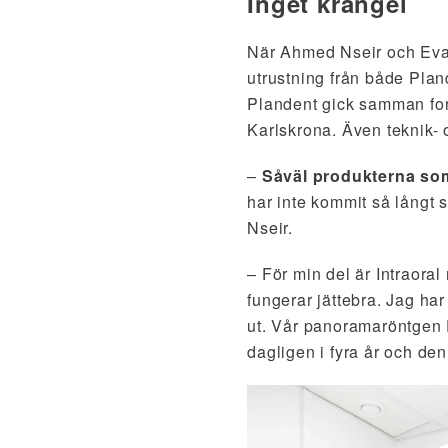
Inget krångel
När Ahmed Nseir och Evan
utrustning från både Pla
Plandent gick samman for
Karlskrona. Även teknik- 
–
Såväl produkterna som 
har inte kommit så långt s
Nseir.
– För min del är Intraoral
fungerar jättebra. Jag har
ut. Vår panoramaröntgen 
dagligen i fyra år och den