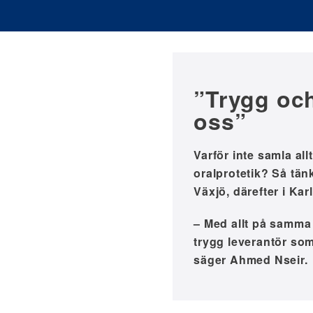
”Trygg och
oss”
Varför inte samla al
oralprotetik? Så tän
Växjö, därefter i Ka
– Med allt på samma 
trygg leverantör so
säger Ahmed Nseir.