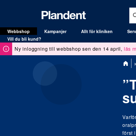
Webbshop
Kampanjer
Allt för kliniken
Serv
MENY
Vill du bli kund?
Ny inloggning till webbshop sen den 14 april,
läs m
Du
är
här:
”
su
Varfö
oralp
först