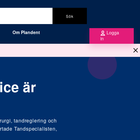
Sök
Om Plandent
Logga
in
ice är
rurgi, tandreglering och
rtade Tandspecialisten,